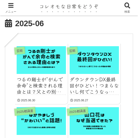
コレオモな日常をどうぞ
メニュー
検索
2025-06
芸能
芸能
つるの剛士が“がんで
ダウンタウンDX最終
余命”と検索される理
回がひどい！つまらな
由とは？父との別れと
いし何でこうなったの
本人の健康意識を追う
理由を考察
2025.06.30
2025.06.27
2025都議選
2025都議選