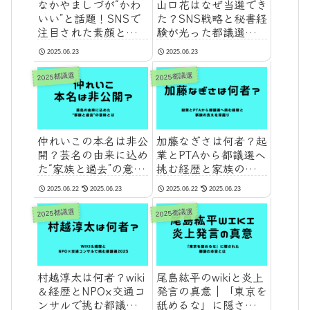
なかやましづが“かわ
山口花はなぜ当選でき
いい”と話題！SNSで
た？SNS戦略と秘書経
注目された素顔と評判
験が光った都議選
を検証
2025の舞台裏
2025.06.23
2025.06.23
2025都議選
2025都議選
仲れいこの本名は非公
加藤なぎさは何者？起
開？芸名の由来に込め
業とPTAから都議選へ
た“家族と過去”の意味
挑む経歴と家族の支え
とは
を深掘り
2025.06.22
2025.06.23
2025.06.22
2025.06.23
2025都議選
2025都議選
村越淳太は何者？wiki
尾島紘平のwikiと炎上
＆経歴とNPO×交通コ
発言の真意｜「東京を
ンサルで挑む都議選
舐めるな」に隠された