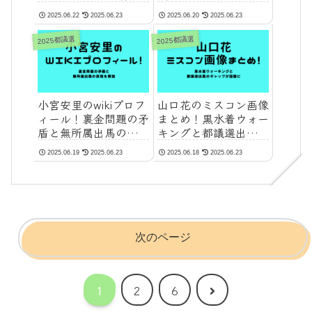
2025
都議の本音とは
2025.06.22
2025.06.23
2025.06.20
2025.06.23
2025都議選
2025都議選
小宮安里のwikiプロフ
山口花のミスコン画像
ィール！裏金問題の矛
まとめ！黒水着ウォー
盾と無所属出馬の真相
キングと都議選出馬の
を解説
ギャップが話題に
2025.06.19
2025.06.23
2025.06.18
2025.06.23
次のページ
次
1
2
6