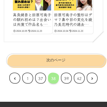
高良健吾と田原可南子
田原可南子の整形はデ
の馴れ初めは？出会い
マ？鼻や目の変化を綾
は共演で作品名も調
乃美花時代の過去画像
査！
で検証
2024.10.05
2024.11.23
2024.10.04
2024.11.23
次のページ
前
次
1
37
38
39
42
へ
へ