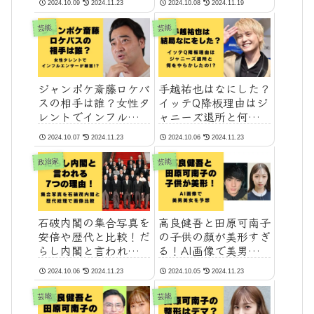
2024.10.09
2024.11.23
2024.10.08
2024.11.19
芸能
芸能
ジャンポケ斎藤ロケバ
手越祐也はなにした？
スの相手は誰？女性タ
イッテQ降板理由はジ
レントでインフルエン
ャニーズ退所と何をや
サーが被害!?
らかしたの!?
2024.10.07
2024.11.23
2024.10.06
2024.11.23
政治家
芸能
石破内閣の集合写真を
高良健吾と田原可南子
安倍や歴代と比較！だ
の子供の顔が美形すぎ
らし内閣と言われる7
る！AI画像で美男美女
つの理由も
を予想
2024.10.06
2024.11.23
2024.10.05
2024.11.23
芸能
芸能