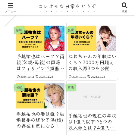
コレオモな日常をどうぞ
メニュー
検索
芸能
芸能
手越祐也はハーフ？両
ねおちゃんの年収はい
親(父親•母親)の国籍
くら？3000万円超え
はフィリピン!?顔画像
の収入源3つを公開！
でチェック
2024.10.11
2024.11.23
2024.10.10
2024.11.23
芸能
芸能
手越祐也の妻は誰？結
手越祐也の現在の年収
婚相手の嫁や子供(娘)
は1億円以下!?5つの
の存在も気になる！
収入源とは？4億円か
ら激減の理由も