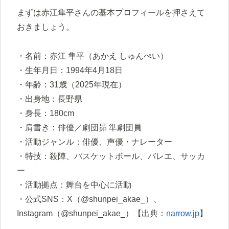
まずは赤江隼平さんの基本プロフィールを押さえて
おきましょう。
・名前：赤江 隼平（あかえ しゅんぺい）
・生年月日：1994年4月18日
・年齢：31歳（2025年現在）
・出身地：長野県
・身長：180cm
・肩書き：俳優／劇団昴 準劇団員
・活動ジャンル：俳優、声優・ナレーター
・特技：殺陣、バスケットボール、バレエ、サッカ
ー
・活動拠点：舞台を中心に活動
・公式SNS：X（@shunpei_akae_）、
Instagram（@shunpei_akae_）【出典：
narrow.jp
】