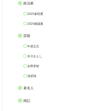
政治家
2025参院選
2025都議選
芸能
中居正広
氷川きよし
永野芽郁
清原翔
著名人
雑記