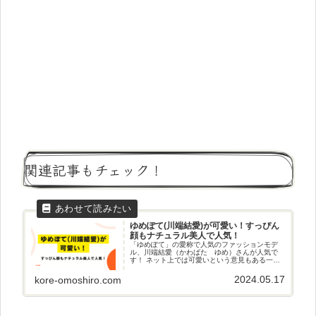
関連記事もチェック！
ゆめぽて(川端結愛)が可愛い！すっぴん
顔もナチュラル美人で人気！
「ゆめぽて」の愛称で人気のファッションモデ
ル、川端結愛（かわばた ゆめ）さんが人気で
す！ ネット上では可愛いという意見もある一
方、可愛くないと主張するSNSの声も。 すっぴ
ん顔も披露していますが、ナチュラルな美人さ
2024.05.17
kore-omoshiro.com
ん！って感じでとても可愛いです。 今回はそん
な「ゆめぽて」さんの可愛さについてまとめて
みましたよ！