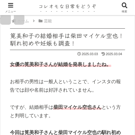
コレオモな日常をどうぞ
メニュー
検索
ホーム
芸能
筧美和子の結婚相手は柴田マイケル空也！
馴れ初めや妊娠も調査！
2025.03.03
2025.03.04
女優の筧美和子さんが結婚を発表しましたね。
お相手の男性は一般人ということで、インスタの報
告では顔や名前は好評されていません。
ですが、結婚相手は
柴田マイケル空也さん
という方
と判明しています。
今回は筧美和子さんと柴田マイケル空也の馴れ初め