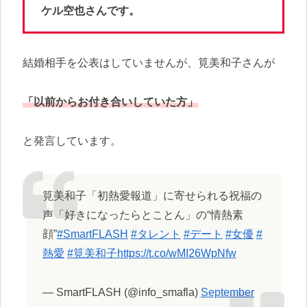
ケル空也さんです。
結婚相手を公表はしていませんが、筧美和子さんが
「以前からお付き合いしていた方」
と発言しています。
筧美和子「初熱愛報道」に寄せられる祝福の
声「好きになったらとことん」の“情熱素
顔”
#SmartFLASH
#タレント
#デート
#女優
#
熱愛
#筧美和子
https://t.co/wMI26WpNfw
— SmartFLASH (@info_smafla)
September