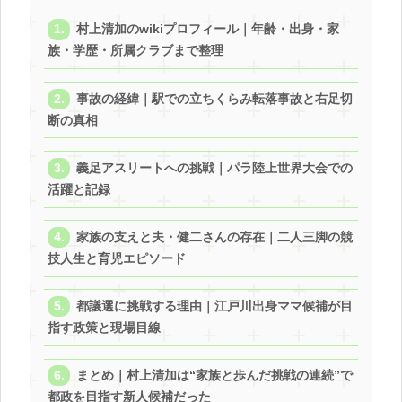
村上清加のwikiプロフィール｜年齢・出身・家
族・学歴・所属クラブまで整理
事故の経緯｜駅での立ちくらみ転落事故と右足切
断の真相
義足アスリートへの挑戦｜パラ陸上世界大会での
活躍と記録
家族の支えと夫・健二さんの存在｜二人三脚の競
技人生と育児エピソード
都議選に挑戦する理由｜江戸川出身ママ候補が目
指す政策と現場目線
まとめ｜村上清加は“家族と歩んだ挑戦の連続”で
都政を目指す新人候補だった