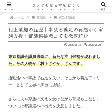
コレオモな日常をどうぞ
メニュー
検索
ホーム
政治家
2025都議選
村上清加の経歴｜事故と義足の再起から家
族支援・都議選挑戦までを徹底解説
2025.06.16
2025.06.23
東京都議会議員選挙に、新たな注目候補が現れまし
た。その人物が「村上さやか」さんです。
通勤途中の事故で右足を失い、そこから義足アスリ
ートとして世界の舞台に挑戦。
さらに夫や家族の支えを受けながら育児もこなし、
ついには都議選への出馬を決意しました。