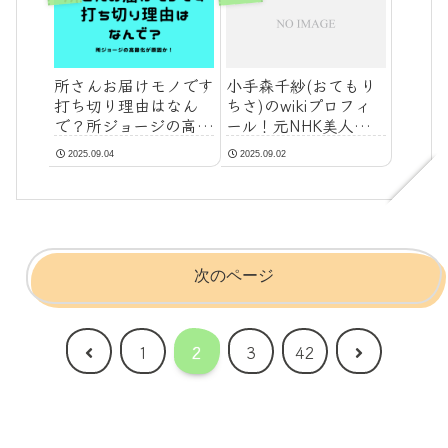
所さんお届けモノです
小手森千紗(おてもり
打ち切り理由はなん
ちさ)のwikiプロフィ
で？所ジョージの高齢
ール！元NHK美人記
化が原因か！
者の学歴も！
2025.09.04
2025.09.02
次のページ
前
次
1
2
3
42
へ
へ