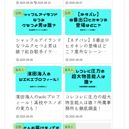
ワケ
2025.09.09
2025.09.10
2025.09.07
芸能
芸能
シャッフルアイランド
【ネタバレ】8番出口
なつみクセつよ男は
ヒカキンの登場はど
誰？紅白歌手イケメン
こ？意外なシーンに注
に迫る！
目！
2025.09.06
2025.09.06
著名人
著名人
濱田海人のwikiプロフ
コレコレに圧力の超大
ィール！高校やスノボ
物芸能人は誰？所属事
の実力も！
務所も徹底調査！
2025.09.05
2025.09.05
著名人
芸能