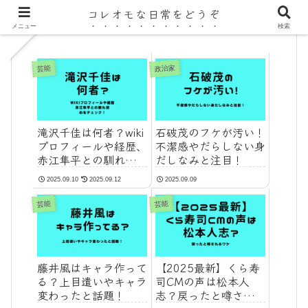
コレオモな日常をどうぞ
メニュー
検索
政治家
芸能
滝沢千佳は何者？wiki
石破茂のフケが汚い！
プロフィールや経歴、
不潔感やだらしない身
赤江隼平との馴れ初め
だしなみと注目！
をチェック！
2025.09.10
2025.09.12
2025.09.09
芸能
芸能
藤井風はキャラ作って
【2025最新】くら寿
る？上目遣いやキャラ
司CMの声は松本人
変わったと話題！
志？戻ったと噂される