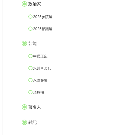
政治家
2025参院選
2025都議選
芸能
中居正広
氷川きよし
永野芽郁
清原翔
著名人
雑記