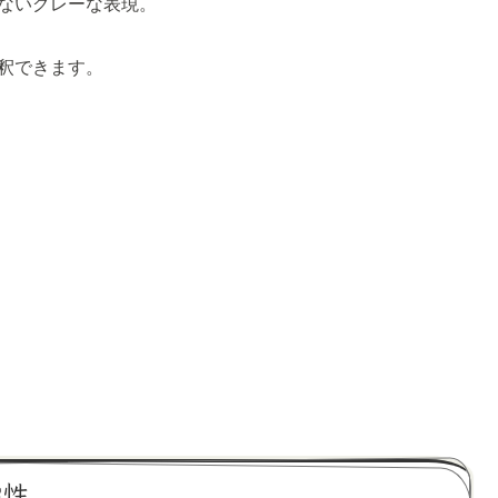
ないグレーな表現。
釈できます。
能性