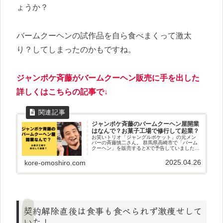
ょうか？
バームクーヘンの試作品を自ら食べまくって激太
り？してしまったのかもですね。
ジャンポケ斉藤がバームクーヘン販売に手を出した
詳しくはこちらの記事で↓
ジャンポケ斉藤のバームクーヘン屋開業
はなんで？お菓子工場で修行して起業？
お笑いトリオ「ジャングルポケット」の元メン
バーの斉藤慎二さん。 群馬県高崎市で「バーム
クーヘン」を販売するとXで予告していました。
急にバームクーヘン？と開業になんで？の声が
あがっていました。
2025.04.26
kore-omoshiro.com
契約解除直後は食事も食べられず激痩せして
いた！