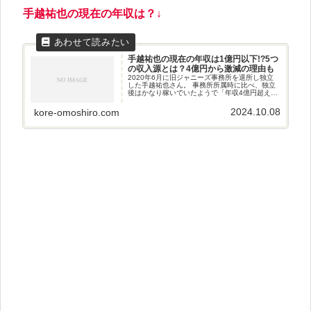
手越祐也
の現在の年収は？↓
手越祐也の現在の年収は1億円以下!?5つ
の収入源とは？4億円から激減の理由も
2020年6月に旧ジャニーズ事務所を退所し独立
した手越祐也さん。 事務所所属時に比べ、独立
後はかなり稼いでいたようで「年収4億円超え」
などとも言われていました。 手越祐也さんの現
在の年収はというと、一体いくらくらいになる
2024.10.08
kore-omoshiro.com
のでしょうか？ 今回は、手越祐也さんの5つの主
な収入源から現在最新の年収事情を深掘りして
いきたいと思います。