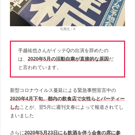
引用元：X
手越祐也さんがイッテQの出演を辞めたの
は、
2020年5月の活動自粛が直接的な原因
だ
と言われています。
新型コロナウイルス蔓延による緊急事態宣言中の
2020年4月下旬、都内の飲食店で女性らとパーティー
した
ことが、翌5月に週刊文春によって報道されてし
まいました
さらに
2020年5月23日にも飲酒を伴う会食の席に参