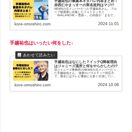
手越祐也の暴露本ネタバレ内容まとめ！
赤西仁やまっすーの実名批判はマジ!?
NEWSの元メンバーだった手越祐也さん。 グル
ープ脱退後に出版したフォトエッセイ
「AVALANCHE～雪崩～」の内容が「まるでジ
ャニーズタレントの暴露本」と批判の声が上が
っていました。 後輩グループや赤西仁さん、
2024.11.01
kore-omoshiro.com
「テゴマス」として盟友だった、まっすーこと
増田貴久さんの実名も出てきているそうです。
今回は気になる手越祐也さんの暴露本の内容や
ネタバレについて調べていきたいと思います。
手越祐也はいったい何をした↓
手越祐也はなにした？イッテQ降板理由
はジャニーズ退所と何をやらかしたの!?
旧ジャニーズ事務所のNEWSの元メンバーだっ
た手越祐也さん。 抜群のバラエティー対応力
で、過去にはテレビ番組にも多く出演していま
した。 中でも人気番組「世界の果てまでイッテ
Q！」を急に降板したのには「なんで？」という
2024.10.06
kore-omoshiro.com
声が多かったです。 それと同時に手越祐也さん
が辞めなければいけない理由「一体なにした
の？」という疑問の声も。 今回は、手越祐也さ
んはなにをしたのか？ イッテQの降板やテレビ
から干されるような、何をやからしたのか？に
ついて調べてまとめていきます。