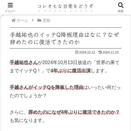
コレオモな日常をどうぞ
メニュー
検索
ホーム
芸能
手越祐也のイッテQ降板理由はなに？なぜ
辞めたのに復活できたのか
2024.10.12
2024.11.23
手越祐也さん
が2024年10月13日放送の「世界の果て
までイッテQ！」で
4年ぶりに復活出演
します。
手越さんがイッテQを降板した理由
はいったい何だっ
たのでしょうか？
さらに、
辞めたのになぜ4年ぶりに復活できたのか？
も気になります。