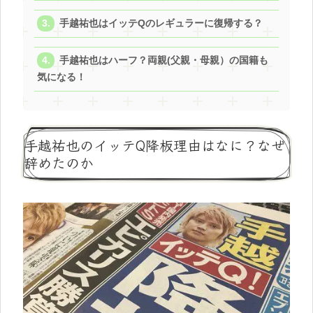
手越祐也はイッテQのレギュラーに復帰する？
手越祐也はハーフ？両親(父親・母親）の国籍も
気になる！
手越祐也のイッテQ降板理由はなに？なぜ
辞めたのか