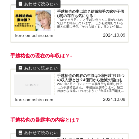
手越祐也の妻は誰？結婚相手の嫁や子供
(娘)の存在も気になる！
「Mr.チャラ男」こと手越祐也さんに妻がいるの
では？と噂が出ています。 しかも結婚している
嫁との間に子供（それも娘）もいるという情報
も！ 今回は 手越祐也さんの妻は誰？ 手越祐也さ
んの子供（娘）や家族の存在 について徹底的に
2024.10.09
kore-omoshiro.com
調べていきたいと思います。
手越祐也
の現在の年収は？↓
手越祐也の現在の年収は1億円以下!?5つ
の収入源とは？4億円から激減の理由も
2020年6月に旧ジャニーズ事務所を退所し独立
した手越祐也さん。 事務所所属時に比べ、独立
後はかなり稼いでいたようで「年収4億円超え」
などとも言われていました。 手越祐也さんの現
在の年収はというと、一体いくらくらいになる
2024.10.08
kore-omoshiro.com
のでしょうか？ 今回は、手越祐也さんの5つの主
な収入源から現在最新の年収事情を深掘りして
いきたいと思います。
手越祐也
の
暴露本
の
内容
とは
？
↓