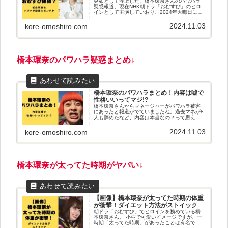
突如として浮上した、橋本環奈さんのパワハラ
疑惑報道。現在NHK朝ドラ「おむすび」のヒロ
インとして主演していおり、2024年大晦日には
紅白歌合戦の司会も決定しています。パワハラ
疑惑でおむすびの降板危機も噂されているよう
2024.11.03
kore-omoshiro.com
ですが、真相はどうなるの...
橋本環奈のパワハラ疑惑まとめ↓
橋本環奈のパワハラまとめ！内容は嘘で
性格いいってマジ!?
橋本環奈さんからマネージャーがパワハラ被害
にあったと報道がでていましたね。過去マネが8
人も辞めたなど、内容は本当なの？って思えち
ゃいますが。今回は、橋本環奈さんのパワハラ
の中身まとめや、実はパワハラ内容は嘘だっ
2024.11.03
kore-omoshiro.com
た？「性格がいい」と言われてい...
橋本環奈が太ってた時期がヤバい↓
【画像】橋本環奈が太ってた時期の体重
が衝撃！ダイエット方法がストイック
朝ドラ「おむすび」でヒロインを務めている橋
本環奈さん。 小柄で可愛いイメージですが、一
時期「太ってた時期」があったことは有名で