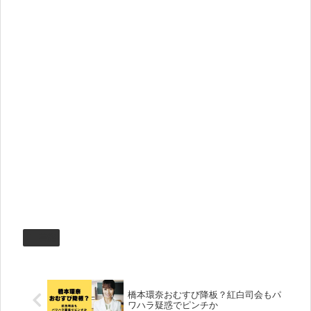
芸能
橋本環奈おむすび降板？紅白司会もパ
ワハラ疑惑でピンチか