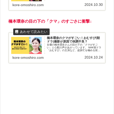
す。 今回は、橋本環奈さんの当時の体重やダイ
エット方法が気になったので調べてみました！
2024.10.30
kore-omoshiro.com
橋本環奈
の
目の下
の
「
クマ
」
の
すごさ
に
衝撃
↓
橋本環奈のクマがすごい！おむすび(朝
ドラ)撮影が原因で体調不良？
女優の橋本環奈さんの目の下の「クマがすご
い」と心配の声があがっています。 NHK朝ドラ
「おむすび」の主演など、超多忙を極める状況
から、体調不良なのでは？とも言われていま
す。 今回は、橋本環奈さんの「クマ」の原因や
2024.10.24
kore-omoshiro.com
心配される体調について調べていきたいと思い
ます。